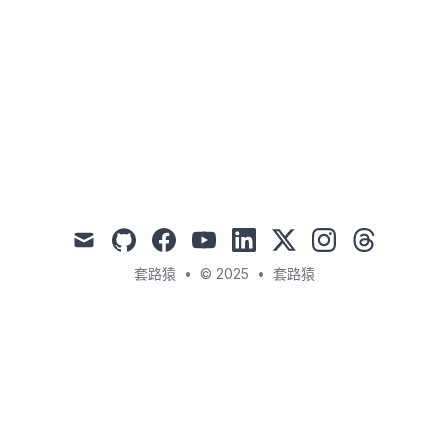
mail
github
facebook
youtube
linkedin
x
instagram
threads
套路猿
•
© 2025
•
套路猿