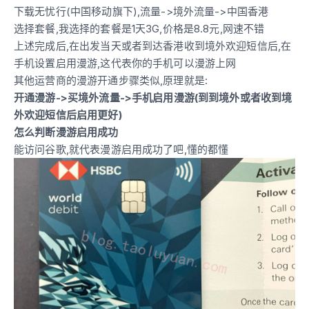
下载无忧行(中国移动旗下),流量->境外流量->中国香港
选择套餐,我选择的套餐是1天3G,价格是8.8元,网速不错
上述完成后,在出发当天或者到达香港收到境外欢迎短信后,在
手机设置启用漫游,这代表你的手机可以漫游上网
其他运营商的漫游开通步骤类似,原理就是:
开通漫游->买境外流量->手机启用漫游(到到境外或者收到境
外欢迎短信后启用更好)
怎么判断漫游启用成功
能访问谷歌,就代表漫游启用成功了吧,懂的都懂