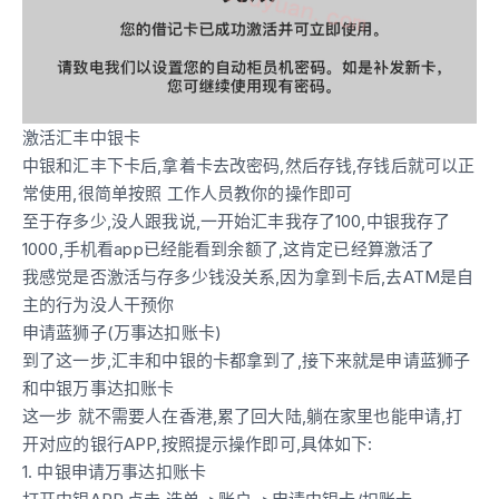
激活汇丰中银卡
中银和汇丰下卡后,拿着卡去改密码,然后存钱,存钱后就可以正
常使用,很简单按照 工作人员教你的操作即可
至于存多少,没人跟我说,一开始汇丰我存了100,中银我存了
1000,手机看app已经能看到余额了,这肯定已经算激活了
我感觉是否激活与存多少钱没关系,因为拿到卡后,去ATM是自
主的行为没人干预你
申请蓝狮子(万事达扣账卡)
到了这一步,汇丰和中银的卡都拿到了,接下来就是申请蓝狮子
和中银万事达扣账卡
这一步 就不需要人在香港,累了回大陆,躺在家里也能申请,打
开对应的银行APP,按照提示操作即可,具体如下:
1. 中银申请万事达扣账卡