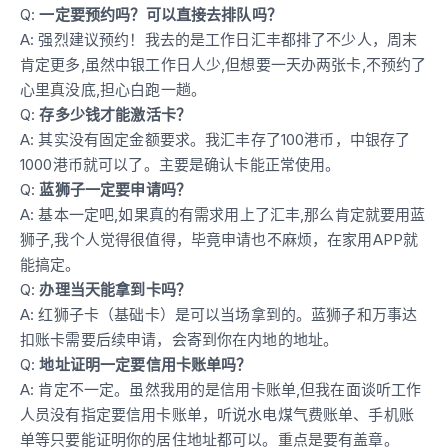
Q:
一定要预约吗？可以直接去排队吗？
A: 强烈建议预约！我去的是工作日汇丰都排了不少人，周末
肯定更多,虽然中银工作日人少,但想要一天办两张卡,不预约了
心里真没底,担心白跑一趟。
Q:
存多少钱才能激活卡？
A: 其实没有固定金额要求。我汇丰存了100港币，中银存了
1000港币就可以了。主要是确认卡能正常使用。
Q:
蓝狮子一定要申请吗？
A: 基本一定吧,如果真的有需求用上了汇丰,那么肯定就要用蓝
狮子,我个人觉得很值得，毕竟申请也不麻烦，在家用APP就
能搞定。
Q:
办理当天能拿到卡吗？
A: 红狮子卡（基础卡）是可以当场拿到的。蓝狮子和万事达
扣账卡需要后续申请，会寄到你在内地的地址。
Q:
地址证明一定要信用卡账单吗？
A: 肯定不一定。虽然我用的是信用卡账单,但我在面谈听工作
人员没有指定要信用卡账单，听说水电煤气费账单、手机账
单等只要能证明你的居住地址都可以。重点是要有盖章。