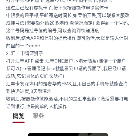
打开中银APP,点击 选单->账户->申请中银卡/扣账卡
通过后已经有虚拟卡了,接下来按照操作申请实体卡
中银发的是平邮,平邮寄送时间长,如果怕弄丢,可以联系客服改
成挂号信(需要额外给20多港币,看情况而定),会得到一个号码,
这个号码是挂号信的编号,可以查询到快递进度
收到后,结合APP和信封的提示操作即可激活,大概是输入信封
的里的一个code
2. 汇丰申请蓝狮子
打开汇丰APP,点击 汇丰ONE账户->港元储蓄(随便一个账户
都可以)->管理借记卡->就能看到申请的界面了(我已经申请
成功,忘记具体的页面长啥样)
汇丰卡发深圳用的是奢华的EMS,且用自己的手机号就能查询
到快递进度,3天到深圳
收到后,按照操作就能激活,不同的是汇丰蓝狮子激活需要打电
话到银行,也是简单的人机操作