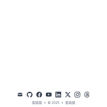
mail
github
facebook
youtube
linkedin
x
instagram
threads
套路猿
•
© 2025
•
套路猿